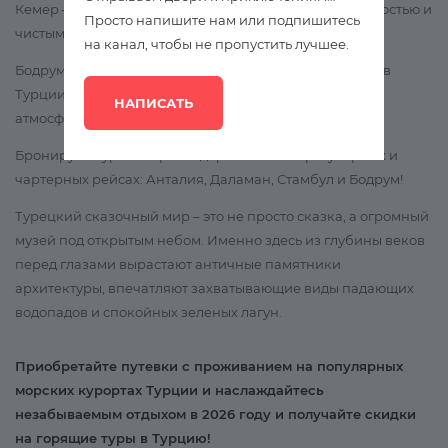
Кемер — с удивительным микроклиматом растительностью и
Просто напишите нам или подпишитесь
чистым воздухом.
на канал, чтобы не пропустить лучшее.
Бодрум — Один из самых элитных и активных курортов
Турции. Встречайте рассвет с любимым человеком в
НАПИСАТЬ
атмосфере бесконечности.
Бронируем туры из Краснодара и Сочи на регулярных и
чартерных рейсах: Анталия, Даламан, Стамбул и Бодрум!
Турецкий сказочный мир – это не просто сказка, а огромный
музей под открытым небом. Именно здесь из глубины веков
перед глазами вырастают античные памятники
архитектуры, впечатляют захватывающие виды падающих
водопадов и спокойных зеленых лагун.
Приобретайте путевки с проживанием на популярных
морских курортах Турции и наслаждайтесь
незабываемым отдыхом в 2026 году и получайте скидки
на горящие туры в Турцию!